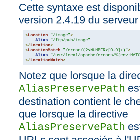
Cette syntaxe est disponib
version 2.4.19 du serveu
<
Location
"/image"
>
Alias
"/ftp/pub/image"
</
Location
>
<
LocationMatch
"/error/(?<NUMBER>[0-9]+)"
>
Alias
"/usr/local/apache/errors/%{env:MAT
</
LocationMatch
>
Notez que lorsque la dire
est
AliasPreservePath
destination contient le che
que lorsque la directive
est
AliasPreservePath
URLs sont associés à l'U