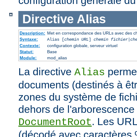
configuration générale du
Directive
Alias
Description:
Met en correspondance des URLs avec des ch
Syntaxe:
Alias [
chemin URL
]
chemin fichier
|
ch
Contexte:
configuration globale, serveur virtuel
Statut:
Base
Module:
mod_alias
La directive
permet
Alias
documents (destinés à êtr
zones du système de fichi
dehors de l'arborescence
. Les URL
DocumentRoot
(décodé avec caractères