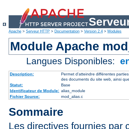
Serveu
Apache
>
Serveur HTTP
>
Documentation
>
Version 2.4
>
Modules
Module Apache mod_
Langues Disponibles:
e
Description:
Permet d'atteindre différentes partie
des documents du site web, ainsi que
Statut:
Base
Identificateur de Module:
alias_module
Fichier Source:
mod_alias.c
Sommaire
Les directives fournies par