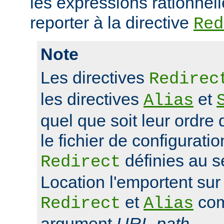
les expressions rationnell
reporter à la directive
Red
Note
Les directives
Redirec
les directives
et
Alias
quel que soit leur ordre 
le fichier de configuratio
définies au s
Redirect
Location l'emportent sur 
et
com
Redirect
Alias
argument
URL-path
.