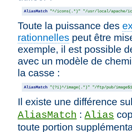
AliasMatch
"^/icons(.*)"
"/usr/local/apache/i
Toute la puissance des
e
rationnelles
peut être mise
exemple, il est possible d
avec un modèle de chemi
la casse :
AliasMatch
"(?i)^/image(.*)"
"/ftp/pub/image$
Il existe une différence su
:
cop
AliasMatch
Alias
toute portion supplémenta