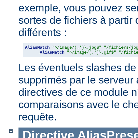
exemple, vous pouvez serv
sortes de fichiers à partir
différents :
AliasMatch
"^/image/(.*)\.jpg$"
"/fichiers/jp
AliasMatch
"^/image/(.*)\.gif$"
"/fichi
Les éventuels slashes de 
supprimés par le serveur 
directives de ce module n
comparaisons avec le ch
requête.
Directive
AliasPres