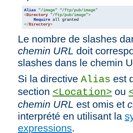
Alias
"/image"
"/ftp/pub/image"
<
Directory
"/ftp/pub/image"
>
Require
</
Directory
>
Le nombre de slashes da
chemin URL
doit corresp
slashes dans le chemin U
Si la directive
est d
Alias
section
ou
<Location>
chemin URL
est omis et
c
interprété en utilisant la
s
expressions
.