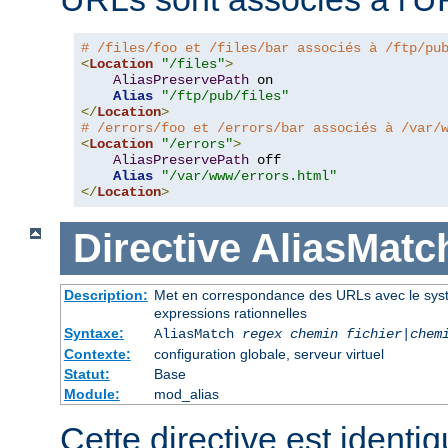
# /files/foo et /files/bar associés à /ftp/pu
<
Location
"/files"
>
AliasPreservePath
 on

Alias
"/ftp/pub/files"
</
Location
>
# /errors/foo et /errors/bar associés à /var/
<
Location
"/errors"
>
AliasPreservePath
 off

Alias
"/var/www/errors.html"
</
Location
>
Directive
AliasMatc
Description:
Met en correspondance des URLs avec le systèm
expressions rationnelles
Syntaxe:
AliasMatch
regex
chemin fichier
|
chem
Contexte:
configuration globale, serveur virtuel
Statut:
Base
Module:
mod_alias
Cette directive est identiq