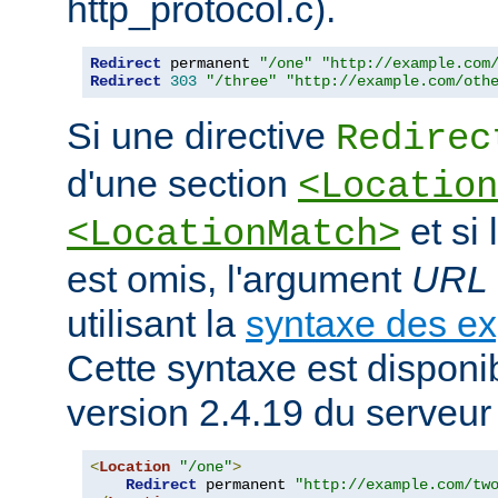
http_protocol.c).
Redirect
 permanent 
"/one"
"http://example.com
Redirect
303
"/three"
"http://example.com/oth
Si une directive
Redirec
d'une section
<Location
et si
<LocationMatch>
est omis, l'argument
URL
utilisant la
syntaxe des ex
Cette syntaxe est disponib
version 2.4.19 du serveu
<
Location
"/one"
>
Redirect
 permanent 
"http://example.com/tw