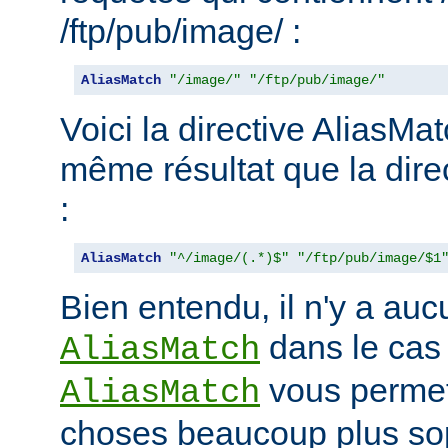
/ftp/pub/image/ :
AliasMatch
"/image/"
"/ftp/pub/image/"
Voici la directive AliasMat
même résultat que la dire
:
AliasMatch
"^/image/(.*)$"
"/ftp/pub/image/$1
Bien entendu, il n'y a aucu
dans le cas
AliasMatch
vous permet 
AliasMatch
choses beaucoup plus sop