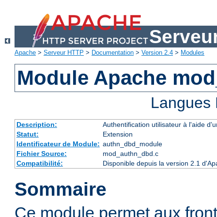
Serveu
Apache
>
Serveur HTTP
>
Documentation
>
Version 2.4
>
Modules
Module Apache mod
Langues 
Description:
Authentification utilisateur à l'aide
Statut:
Extension
Identificateur de Module:
authn_dbd_module
Fichier Source:
mod_authn_dbd.c
Compatibilité:
Disponible depuis la version 2.1 d'A
Sommaire
Ce module permet aux fron