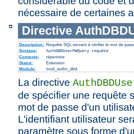
considérable du code et d
nécessaire de certaines a
Directive
AuthDBD
Description:
Requête SQL servant à vérifier le mot de passe
Syntaxe:
AuthDBDUserPWQuery
requête
Contexte:
répertoire
Statut:
Extension
Module:
mod_authn_dbd
La directive
AuthDBDUse
de spécifier une requête se
mot de passe d'un utilisa
L'identifiant utilisateur 
paramètre sous forme d'u