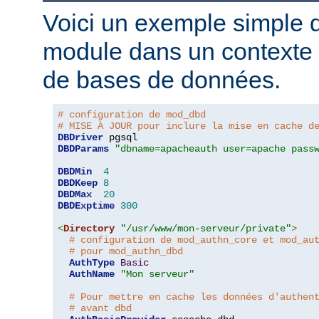
Voici un exemple simple d'
module dans un contexte d
de bases de données.
# configuration de mod_dbd
# MISE À JOUR pour inclure la mise en cache d
DBDriver
DBDParams
"dbname=apacheauth user=apache pass
DBDMin
4
DBDKeep
8
DBDMax
20
DBDExptime
300
<
Directory
"/usr/www/mon-serveur/private"
>
# configuration de mod_authn_core et mod_au
# pour mod_authn_dbd
AuthType
Basic
AuthName
"Mon serveur"
# Pour mettre en cache les données d'authen
# avant dbd