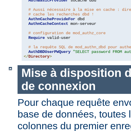
AuthBasicProvider
 socache dbd

# Aussi nécessaire à la mise en cache : dir
# cache les recherches dbd !
AuthnCacheProvideFor
 dbd

AuthnCacheContext
 mon-serveur

# configuration de mod_authz_core
Require
 valid-user

# la requête SQL de mod_authn_dbd pour auth
AuthDBDUserPWQuery
"SELECT password FROM au
</
Directory
>
Mise à disposition 
de connexion
Pour chaque requête env
base de données, toutes 
colonnes du premier enre