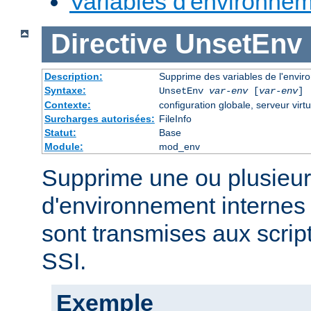
Variables d'environne
Directive
UnsetEnv
Description:
Supprime des variables de l'envi
Syntaxe:
UnsetEnv
var-env
[
var-env
] 
Contexte:
configuration globale, serveur virtu
Surcharges autorisées:
FileInfo
Statut:
Base
Module:
mod_env
Supprime une ou plusieur
d'environnement internes 
sont transmises aux scrip
SSI.
Exemple