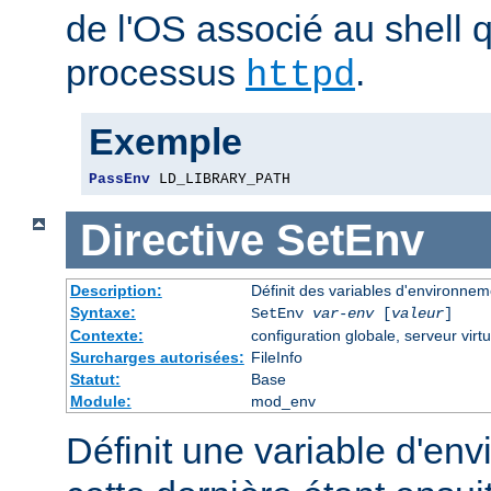
de l'OS associé au shell q
processus
.
httpd
Exemple
PassEnv
 LD_LIBRARY_PATH
Directive
SetEnv
Description:
Définit des variables d'environnem
Syntaxe:
SetEnv
var-env
[
valeur
]
Contexte:
configuration globale, serveur virtu
Surcharges autorisées:
FileInfo
Statut:
Base
Module:
mod_env
Définit une variable d'en