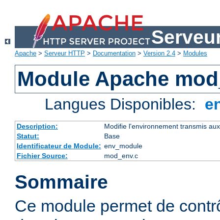
Serveu
Apache
>
Serveur HTTP
>
Documentation
>
Version 2.4
>
Modules
Module Apache mod
Langues Disponibles:
e
Description:
Modifie l'environnement transmis aux
Statut:
Base
Identificateur de Module:
env_module
Fichier Source:
mod_env.c
Sommaire
Ce module permet de contrô