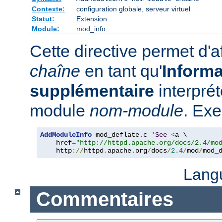
Contexte:
configuration globale, serveur virtuel
Statut:
Extension
Module:
mod_info
Cette directive permet d'a
chaîne
en tant qu'
Informa
supplémentaire
interpré
module
nom-module
. Exe
AddModuleInfo
 mod_deflate
.
c 
'
See
<
a \

    href
=
"http://httpd.apache.org/docs/2.4/mo
    http
://
httpd
.
apache
.
org
/
docs
/
2.4
/
mod
/
mod_
Lang
Commentaires