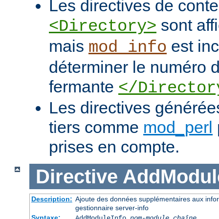
Les directives de con
sont af
<Directory>
mais
est in
mod_info
déterminer le numéro de
fermante
</Director
Les directives généré
tiers comme
mod_perl
prises en compte.
Directive
AddModul
Description:
Ajoute des données supplémentaires aux infor
gestionnaire server-info
Syntaxe:
AddModuleInfo
nom-module
chaîne