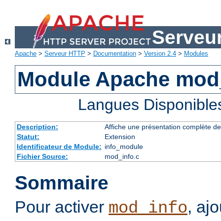
Serveu
Apache
>
Serveur HTTP
>
Documentation
>
Version 2.4
>
Modules
Module Apache mod
Langues Disponible
Description:
Affiche une présentation complète de
Statut:
Extension
Identificateur de Module:
info_module
Fichier Source:
mod_info.c
Sommaire
Pour activer
, aj
mod_info