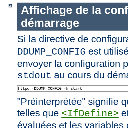
Affichage de la con
démarrage
Si la directive de configu
est utilis
DDUMP_CONFIG
envoyer la configuration p
au cours du déma
stdout
httpd 
-
DDUMP_CONFIG 
-
k start
"Préinterprétée" signifie q
telles que
e
<IfDefine>
évaluées et les variables