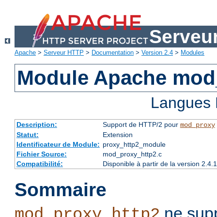
Serveu
Apache
>
Serveur HTTP
>
Documentation
>
Version 2.4
>
Modules
Module Apache mod
Langues 
Description:
Support de HTTP/2 pour
mod_proxy
Statut:
Extension
Identificateur de Module:
proxy_http2_module
Fichier Source:
mod_proxy_http2.c
Compatibilité:
Disponible à partir de la version 2.
Sommaire
ne supp
mod_proxy_http2