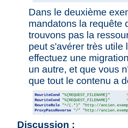
Dans le deuxième exe
mandatons la requête 
trouvons pas la ressou
peut s'avérer très utile
effectuez une migration
un autre, et que vous n
que tout le contenu a d
RewriteCond
"%{REQUEST_FILENAME}"
RewriteCond
"%{REQUEST_FILENAME}"
RewriteRule
"^/(.*)"
"http://ancien.exem
ProxyPassReverse
"/"
"http://ancien.exem
Discussion :