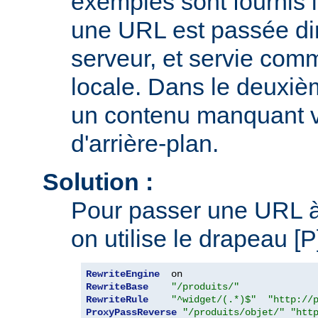
exemples sont fournis i
une URL est passée di
serveur, et servie comm
locale. Dans le deuxi
un contenu manquant v
d'arrière-plan.
Solution :
Pour passer une URL à 
on utilise le drapeau [
RewriteEngine
RewriteBase
"/produits/"
RewriteRule
"^widget/(.*)$"
"http://
ProxyPassReverse
"/produits/objet/"
"htt