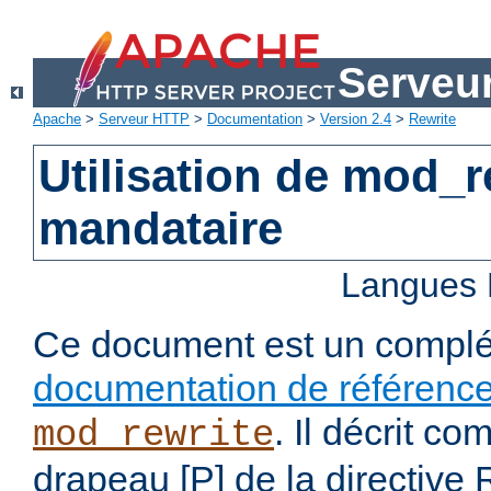
Serveu
Apache
>
Serveur HTTP
>
Documentation
>
Version 2.4
>
Rewrite
Utilisation de mod_
mandataire
Langues 
Ce document est un complé
documentation de référenc
. Il décrit co
mod_rewrite
drapeau [P] de la directive