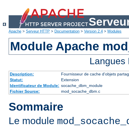
Serveu
Apache
>
Serveur HTTP
>
Documentation
>
Version 2.4
>
Modules
Module Apache mo
Langues 
Description:
Fournisseur de cache d'objets parta
Statut:
Extension
Identificateur de Module:
socache_dbm_module
Fichier Source:
mod_socache_dbm.c
Sommaire
Le module
mod_socache_