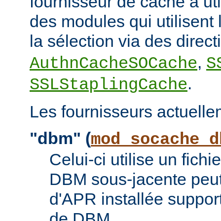
fournisseur de cache à uti
des modules qui utilisent l
la sélection via des direc
,
AuthnCacheSOCache
S
.
SSLStaplingCache
Les fournisseurs actuelle
"dbm" (
mod_socache_d
Celui-ci utilise un fic
DBM sous-jacente peut 
d'APR installée suppor
de DBM.