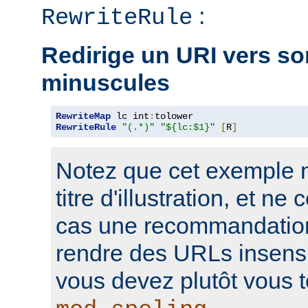
:
RewriteRule
Redirige un URI vers so
minuscules
RewriteMap
 lc int
:
RewriteRule
"(.*)"
"${lc:$1}"
[
R
]
Notez que cet exemple n'
titre d'illustration, et n
cas une recommandation
rendre des URLs insensi
vous devez plutôt vous t