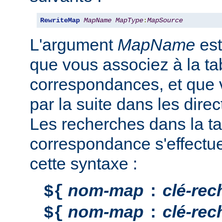
RewriteMap
MapName
MapType
:
MapSource
L'argument
MapName
est
que vous associez à la ta
correspondances, et que v
par la suite dans les direc
Les recherches dans la ta
correspondance s'effectu
cette syntaxe :
nom-map
clé-rec
${
:
nom-map
clé-rec
${
: