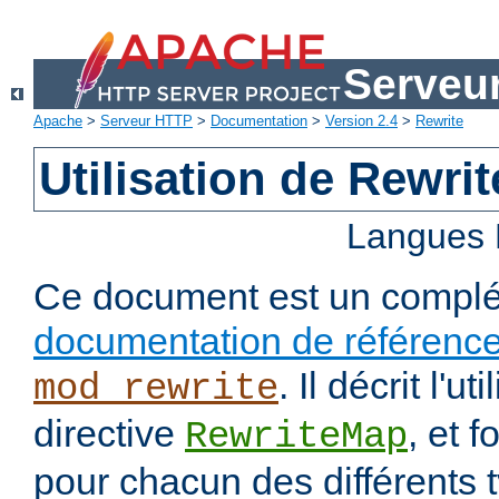
Serveu
Apache
>
Serveur HTTP
>
Documentation
>
Version 2.4
>
Rewrite
Utilisation de Rewri
Langues 
Ce document est un complé
documentation de référenc
. Il décrit l'ut
mod_rewrite
directive
, et 
RewriteMap
pour chacun des différents 