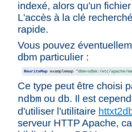
indexé, alors qu'un fichier
L'accès à la clé recherch
rapide.
Vous pouvez éventuelleme
dbm particulier :
RewriteMap
 examplemap 
"dbm=sdbm:/etc/apache/m
Ce type peut être choisi 
ou
. Il est cepe
ndbm
db
d'utiliser l'utilitaire
httxt2
serveur HTTP Apache, car i