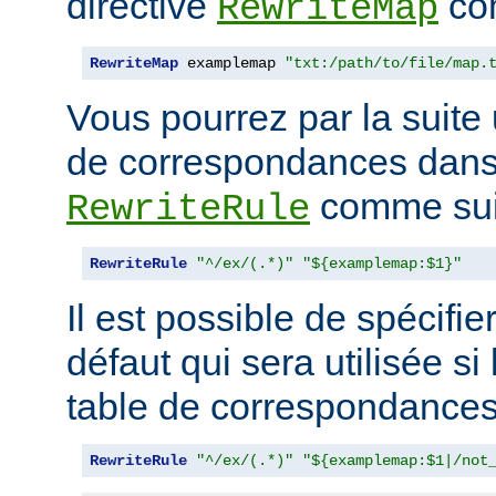
directive
com
RewriteMap
RewriteMap
 examplemap 
"txt:/path/to/file/map.
Vous pourrez par la suite u
de correspondances dans 
comme suit
RewriteRule
RewriteRule
"^/ex/(.*)"
"${examplemap:$1}"
Il est possible de spécifie
défaut qui sera utilisée si
table de correspondances 
RewriteRule
"^/ex/(.*)"
"${examplemap:$1|/not