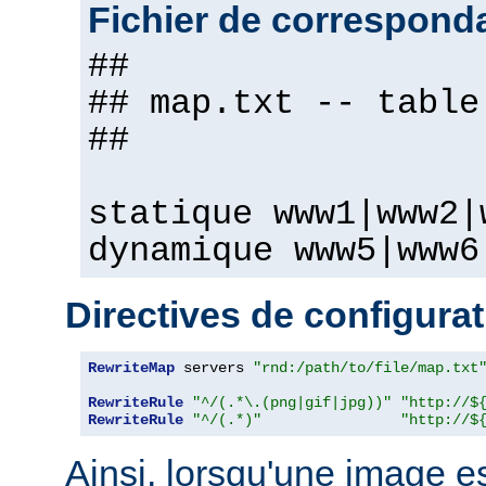
Fichier de correspond
##
## map.txt -- table
##
statique www1|www2|
dynamique www5|www6
Directives de configura
RewriteMap
 servers 
"rnd:/path/to/file/map.txt
RewriteRule
"^/(.*\.(png|gif|jpg))"
"http://$
RewriteRule
"^/(.*)"
"http://$
Ainsi, lorsqu'une image 