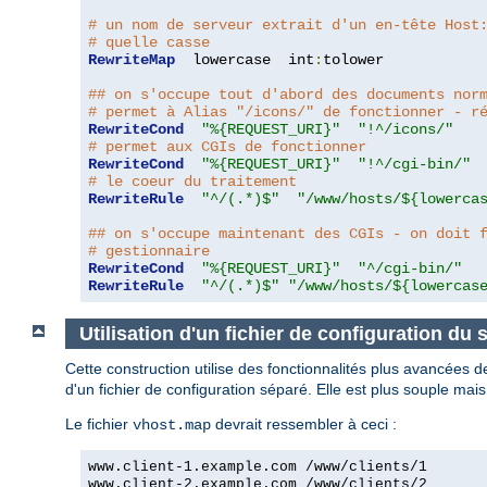
# un nom de serveur extrait d'un en-tête Host
# quelle casse
RewriteMap
  lowercase  int
:
tolower

## on s'occupe tout d'abord des documents nor
# permet à Alias "/icons/" de fonctionner - r
RewriteCond
"%{REQUEST_URI}"
"!^/icons/"
# permet aux CGIs de fonctionner
RewriteCond
"%{REQUEST_URI}"
"!^/cgi-bin/"
# le coeur du traitement
RewriteRule
"^/(.*)$"
"/www/hosts/${lowerca
## on s'occupe maintenant des CGIs - on doit 
# gestionnaire
RewriteCond
"%{REQUEST_URI}"
"^/cgi-bin/"
RewriteRule
"^/(.*)$"
"/www/hosts/${lowercas
Utilisation d'un fichier de configuration du 
Cette construction utilise des fonctionnalités plus avancées 
d'un fichier de configuration séparé. Elle est plus souple ma
Le fichier
devrait ressembler à ceci :
vhost.map
www.client-1.example.com /www/clients/1
www.client-2.example.com /www/clients/2