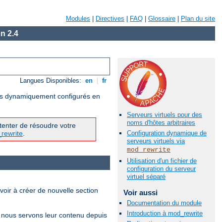
Modules
|
Directives
|
FAQ
|
Glossaire
|
Plan du site
n 2.4
Langues Disponibles:
en
|
fr
uels dynamiquement configurés en
Serveurs virtuels pour des
noms d'hôtes arbitraires
tenter de résoudre votre
_rewrite
.
Configuration dynamique de
serveurs virtuels via
mod_rewrite
Utilisation d'un fichier de
configuration du serveur
virtuel séparé
oir à créer de nouvelle section
Voir aussi
Documentation du module
Introduction à mod_rewrite
e nous servons leur contenu depuis