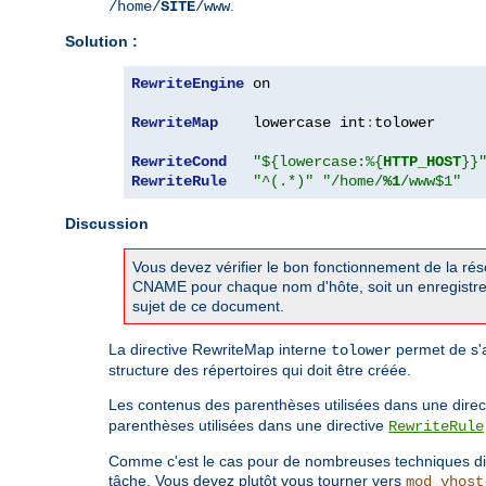
.
/home/
SITE
/www
Solution :
RewriteEngine
 on

RewriteMap
    lowercase int
:
tolower

RewriteCond
"${lowercase:%{
HTTP_HOST
}}
RewriteRule
"^(.*)"
"/home/
%1
/www$1"
Discussion
Vous devez vérifier le bon fonctionnement de la ré
CNAME pour chaque nom d'hôte, soit un enregistre
sujet de ce document.
La directive RewriteMap interne
permet de s'a
tolower
structure des répertoires qui doit être créée.
Les contenus des parenthèses utilisées dans une direc
parenthèses utilisées dans une directive
RewriteRule
Comme c'est le cas pour de nombreuses techniques dis
tâche. Vous devez plutôt vous tourner vers
mod_vhost