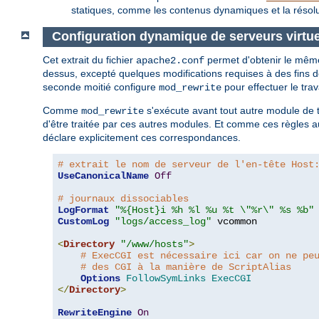
statiques, comme les contenus dynamiques et la résolut
Configuration dynamique de serveurs virtue
Cet extrait du fichier
permet d'obtenir le mêm
apache2.conf
dessus, excepté quelques modifications requises à des fins de
seconde moitié configure
pour effectuer le trav
mod_rewrite
Comme
s'exécute avant tout autre module de
mod_rewrite
d'être traitée par ces autres modules. Et comme ces règles au
déclare explicitement ces correspondances.
# extrait le nom de serveur de l'en-tête Host
UseCanonicalName
Off
# journaux dissociables
LogFormat
"%{Host}i %h %l %u %t \"%r\" %s %b"
CustomLog
"logs/access_log"
 vcommon

<
Directory
"/www/hosts"
>
# ExecCGI est nécessaire ici car on ne pe
# des CGI à la manière de ScriptAlias
Options
FollowSymLinks
ExecCGI
</
Directory
>
RewriteEngine
On