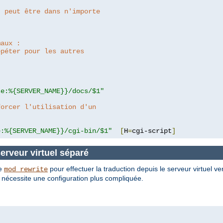
: peut être dans n'importe
maux :
épéter pour les autres
se:%{SERVER_NAME}}/docs/$1"
forcer l'utilisation d'un
e:%{SERVER_NAME}}/cgi-bin/$1"
[
H
=
cgi-script
]
serveur virtuel séparé
de
pour effectuer la traduction depuis le serveur virtuel ve
mod_rewrite
is nécessite une configuration plus compliquée.