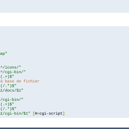
map"
!^/icons/"
!^/cgi-bin/"
^(.+)$"
 à base de fichier
^(/.*)$"
%1/docs/$1"
^/cgi-bin/"
^(.+)$"
^(/.*)$"
%1/cgi-bin/$1"
[
H
=
cgi-script
]