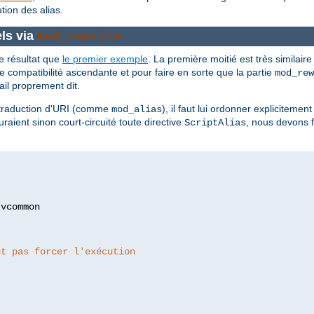
ion des alias.
ls via
mod_rewrite
e résultat que
le premier exemple
. La première moitié est très similaire
 compatibilité ascendante et pour faire en sorte que la partie
mod_rew
ail proprement dit.
 traduction d'URI (comme
), il faut lui ordonner expliciteme
mod_alias
raient sinon court-circuité toute directive
, nous devons 
ScriptAlias
:
ut pas forcer l'exécution