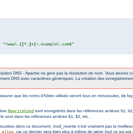
"
"^www\.
([^.]+)
\.example\.com$"
solution DNS - Apache ne gère pas la résolution de nom. Vous devrez c
ment DNS avec caractères génériques. La création des enregistremen
ssurer que les noms d'hôtes utilisés seront tous en minuscules, de faç
tive
sont enregistrés dans les références arrières
,
RewriteCond
%1
%2
le sont dans les références arrières
,
, etc...
$1
$2
cutées dans ce document, mod_rewrite n'est vraiment pas la meilleur
, car ce dernier sera bien plus à même de gérer tout ce qui est
_alias