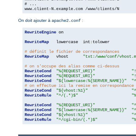
# ...
www.client-N.example.com /www/clients/N
On doit ajouter à
:
apache2.conf
RewriteEngine
 on

RewriteMap
   lowercase  int
:
tolower

# définit le fichier de correspondances
RewriteMap
   vhost      
"txt:/www/conf/vhost.
# on s'occupe des alias comme ci-dessus
RewriteCond
"%{REQUEST_URI}"
"
RewriteCond
"%{REQUEST_URI}"
"
RewriteCond
"${lowercase:%{SERVER_NAME}}"
"
# on effectue ici la remise en correspondance
RewriteCond
"${vhost:%1}"
"
RewriteRule
"^/(.*)$"
"
RewriteCond
"%{REQUEST_URI}"
"
RewriteCond
"${lowercase:%{SERVER_NAME}}"
"
RewriteCond
"${vhost:%1}"
"
RewriteRule
"^/cgi-bin/(.*)$"
"